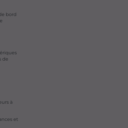
 de bord
de
ériques
s de
eurs à
ances et