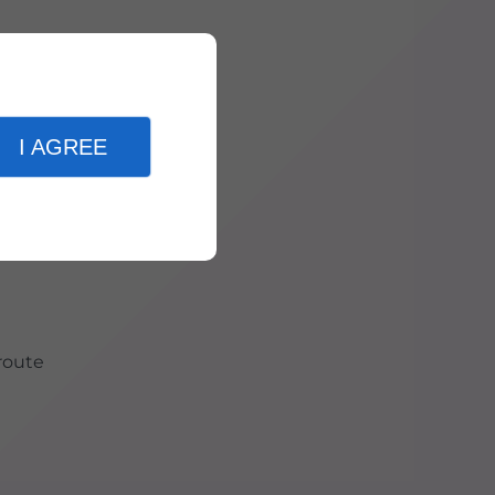
sis
I AGREE
route