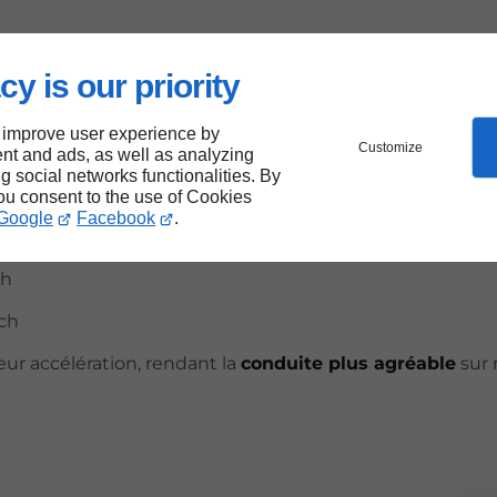
cy is our priority
chissement, avec des
suspensions robustes
et un châs
 improve user experience by
Customize
nt and ads, as well as analyzing
ng social networks functionalities. By
you consent to the use of Cookies
Google
Facebook
.
h
ch
 ch
eur accélération, rendant la
conduite plus agréable
sur 