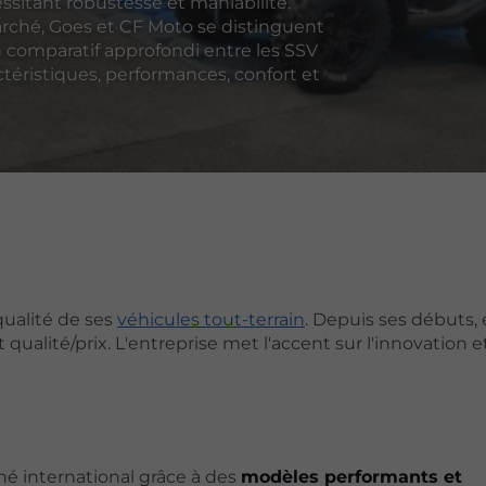
ssitant robustesse et maniabilité.
arché, Goes et CF Moto se distinguent
n comparatif approfondi entre les SSV
téristiques, performances, confort et
ualité de ses
véhicules tout-terrain
. Depuis ses débuts, e
ualité/prix. L'entreprise met l'accent sur l'innovation et
ché international grâce à des
modèles performants et