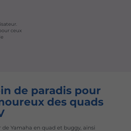
isateur.
 pour ceux
de
in de paradis pour
moureux des quads
V
r de Yamaha en quad et buggy, ainsi