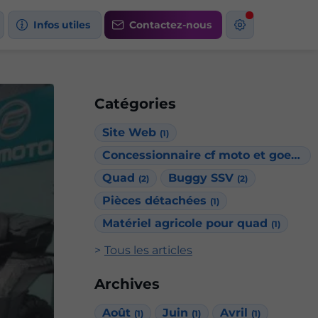
Infos utiles
Contactez-nous
Catégories
Site Web
(1)
Concessionnaire cf moto et goes
(1)
Quad
Buggy SSV
(2)
(2)
Pièces détachées
(1)
Matériel agricole pour quad
(1)
Tous les articles
Archives
Août
Juin
Avril
(1)
(1)
(1)