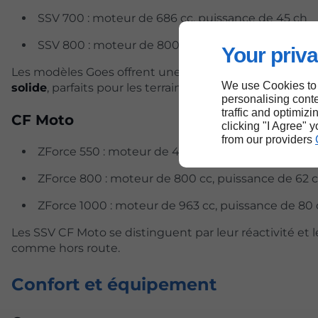
SSV 700 : moteur de 686 cc, puissance de 45 ch
SSV 800 : moteur de 800 cc, puissance de 62 ch
Your priva
Les modèles Goes offrent une bonne capacité de fran
We use Cookies to
solide
, parfaits pour les terrains accidentés.
personalising conte
traffic and optimizi
CF Moto
clicking "I Agree" 
from our providers
ZForce 550 : moteur de 495 cc, puissance de 38 c
ZForce 800 : moteur de 800 cc, puissance de 62 
ZForce 1000 : moteur de 963 cc, puissance de 80
Les SSV CF Moto se distinguent par leur réactivité et l
comme hors route.
Confort et équipement