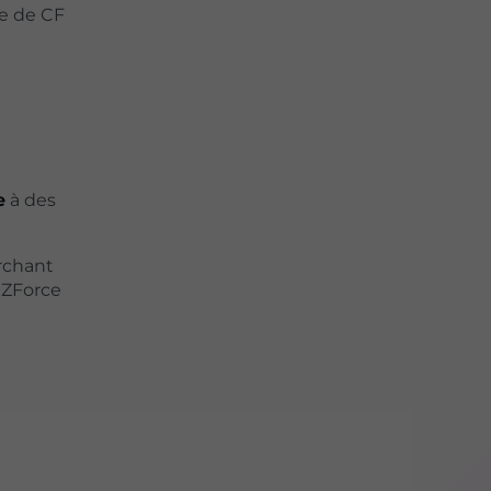
de de CF
e
à des
rchant
 ZForce