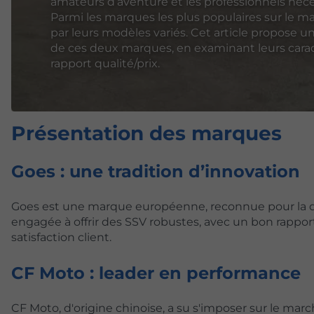
amateurs d’aventure et les professionnels néce
Parmi les marques les plus populaires sur le m
par leurs modèles variés. Cet article propose u
de ces deux marques, en examinant leurs carac
rapport qualité/prix.
Présentation des marques
Goes : une tradition d’innovation
Goes est une marque européenne, reconnue pour la q
engagée à offrir des SSV robustes, avec un bon rapport q
satisfaction client.
CF Moto : leader en performance
CF Moto, d'origine chinoise, a su s'imposer sur le mar