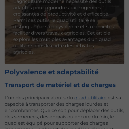
L’agriculture moderne nécessite des outils
adaptés pour répondre aux exigences
croissantes de productivité et d’efficacité.
Parmi ces outils, le quad utilitaire se
distingue par sa polyvalence et sa capacité à
faciliter divers travaux agricoles. Cet article
explore les multiples avantages d’un quad
utilitaire dans le cadre des activités
agricoles.
Polyvalence et adaptabilité
Transport de matériel et de charges
L'un des principaux atouts du
quad utilitaire
est sa
capacité à transporter des charges lourdes et
encombrantes. Que ce soit pour déplacer des outils,
des semences, des engrais ou encore du foin, le
quad est équipé pour supporter des charges