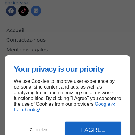
rendez-vous
Accueil
Contactez-nous
Mentions légales
Plan du site
Your privacy is our priority
We use Cookies to improve user experience by
Haut de page
personalising content and ads, as well as
analyzing traffic and optimizing social networks
functionalities. By clicking "I Agree" you consent to
the use of Cookies from our providers
Google
Facebook
.
I AGREE
Customize